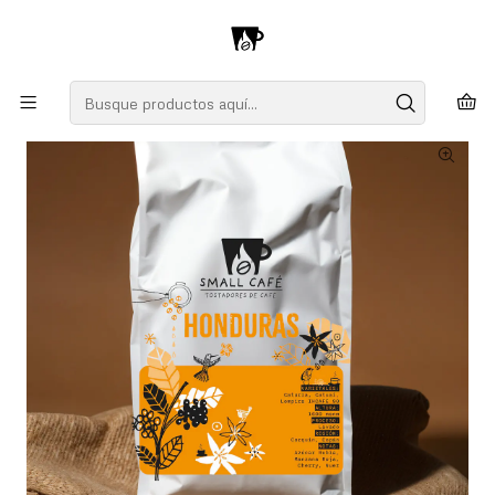
Tú Energía en la Naturaleza
Inicio
Café
Honduras
Honduras 'Suave Intensidad'