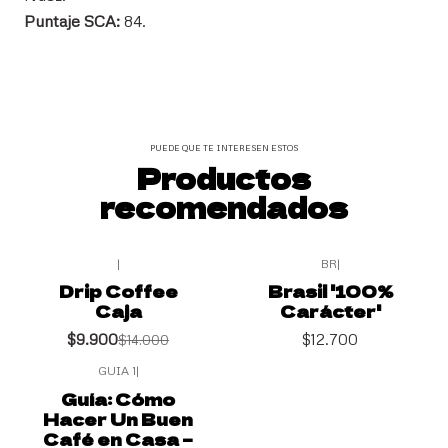
Puntaje SCA:
84.
PUEDE QUE TE INTERESEN ESTOS
Productos
recomendados
|
BR
|
-29%
OFF
Drip Coffee
Brasil '100%
Caja
Carácter'
$9.900
$12.700
$14.000
GUIA 1
|
Guía: Cómo
Hacer Un Buen
Café en Casa –