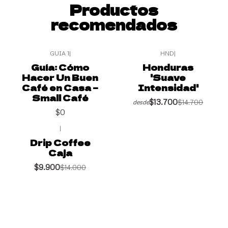
Productos
recomendados
GUIA 1
|
HND
|
-7%
OFF
Guía: Cómo
Honduras
Hacer Un Buen
'Suave
Café en Casa –
Intensidad'
Small Café
$13.700
$14.700
desde
$0
|
-29%
OFF
Drip Coffee
Caja
$9.900
$14.000